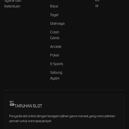
Syarat dan
Ketentuan
Race
Togel
Olahraga
Crash
Game
Arcade
Poker
E-Sports
Sabung
Ayam
TARUHAN SLOT
Penyedia slot online dengan beragam pilihan game menarik yang memudahkan
pemain untuk mencapai jackpot