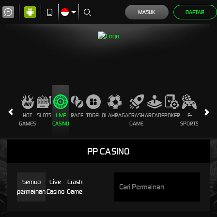
MASUK
DAFTAR
HOT
SLOTS
LIVE
RACE
TOGEL
OLAHRAGA
CRASH
ARCADE
POKER
E-
SABUN
GAMES
CASINO
GAME
SPORTS
AYAM
PP CASINO
Semua
Live
Crash
permainan
Casino
Game