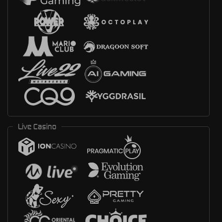
Live Casino