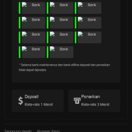
* Selama bank maintenance dan bank offline deposit dan penarikan
tidak dapat diproses
Deposit
Penarikan
Rata-rata 1 Menit
Rata-rata 3 Menit
Tanggung Jawab
Browser Yang