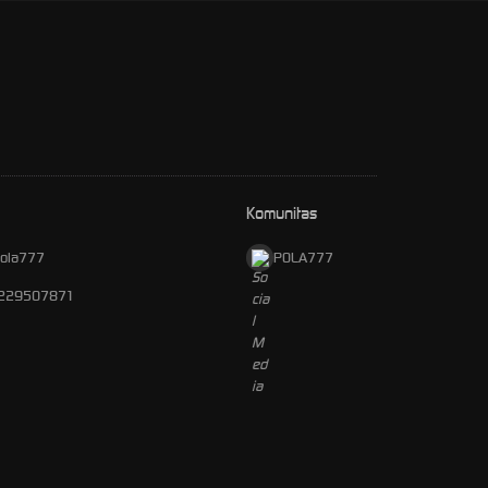
Komunitas
lpola777
POLA777
229507871