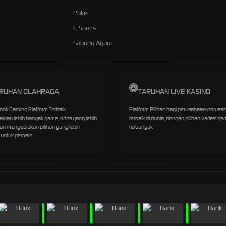
Poker
E-Sports
Sabung Ayam
RUHAN OLAHRAGA
TARUHAN LIVE KASINO
ook Gaming Platform Terbaik
Platform Pilihan bagi perusahaan-perusa
kan lebih banyak game, odds yang lebih
terbaik di dunia, dengan pilihan variasi g
 dan menyediakan pilihan yang lebih
terbanyak
untuk pemain.