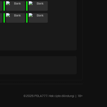
©2026 POLA777. Hak cipta dilindungi | 18+