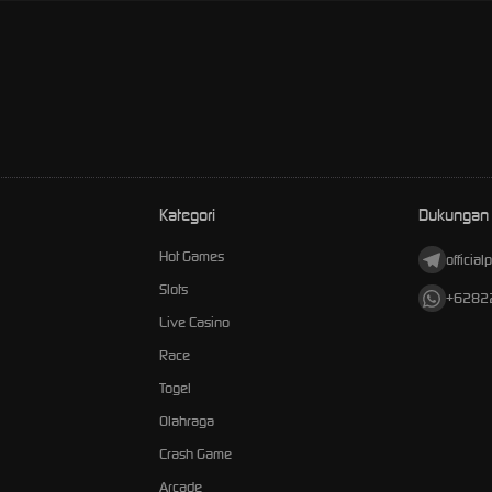
Kategori
Dukungan
Hot Games
officia
Slots
+6282
Live Casino
Race
Togel
Olahraga
Crash Game
Arcade