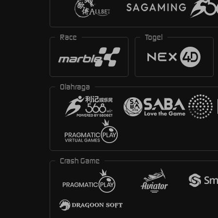
Race
Togel
Olahraga
Crash Game