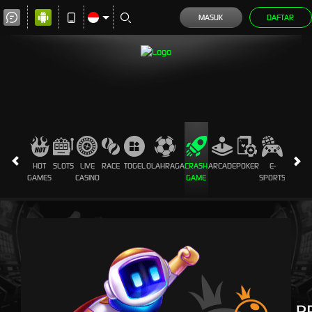
MASUK
DAFTAR
HOT
SLOTS
LIVE
RACE
TOGEL
OLAHRAGA
CRASH
ARCADE
POKER
E-
SABUN
GAMES
CASINO
GAME
SPORTS
AYAM