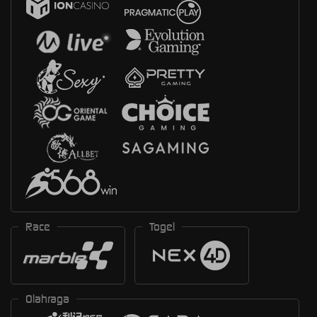
Race
Togel
Olahraga