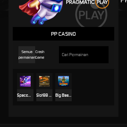
PP CASINO
Semua
Crash
permainan
Game
Spaceman
Slot88 High Flyer
Big Bass Crash