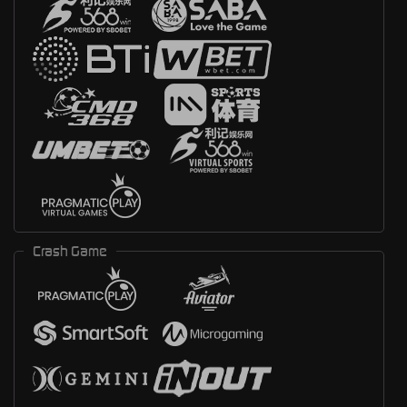
Crash Game