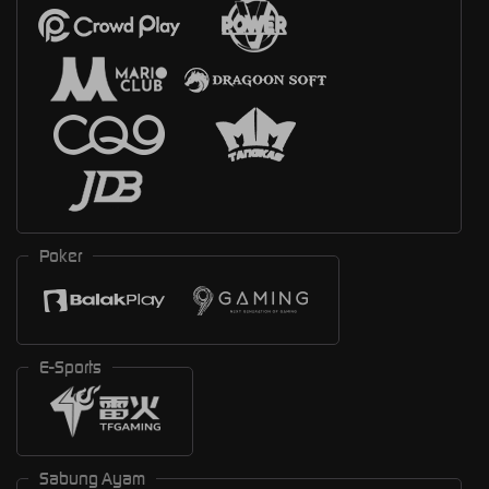
Poker
E-Sports
Sabung Ayam